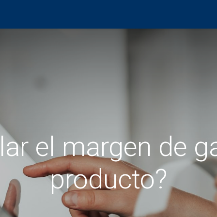
Productos
Centro de evaluación
Foro
Blog
ar el margen de g
producto?