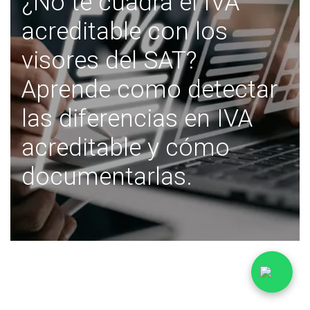
¿No te cuadra el IVA
acreditable con los
visores del SAT?
Aprende como detectar
las diferencias en IVA
acreditable y cómo
documentarlas.