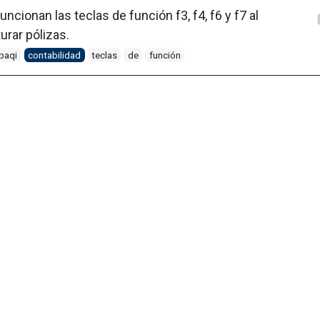
uncionan las teclas de función f3, f4, f6 y f7 al
urar pólizas.
paqi
contabilidad
teclas
de
función